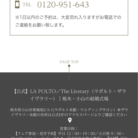
0120-951-643
TEL
※1日以内のご予約は、大変恐れ入りますがお電話での
ご連絡をお願い致します。
PAGE TOP
【公式】LA POLTO／The Liverary（ラポルト・ザラ
イヴラリー）｜栃木・小山の結婚式場
栃木県小山市東城南2-5-1(ラポルト本館・ウエディングサロン）※ザラ
イヴラリー本館の住所は公式HPのアクセスページよりご確認ください
営業日時：
【フェア参加・見学予約】平日 12：00～19：00／土日祝 9：00～