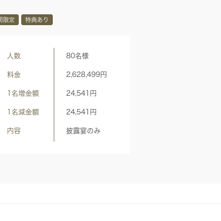
間限定
特典あり
人数
80名様
料金
2,628,499
円
1名増金額
24,541
円
00円OFF
新婦衣装198,000円OFF/タキシード115,500円
1名減金額
24,541
円
内容
披露宴のみ