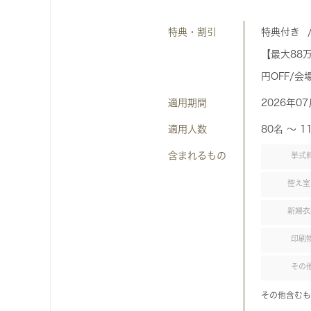
特典・割引
特典付き
【最大88万
円OFF/会
適用期間
2026年0
適用人数
80名 〜 1
含まれるもの
挙式
控え室
新婦衣
印刷
その
その他含むも