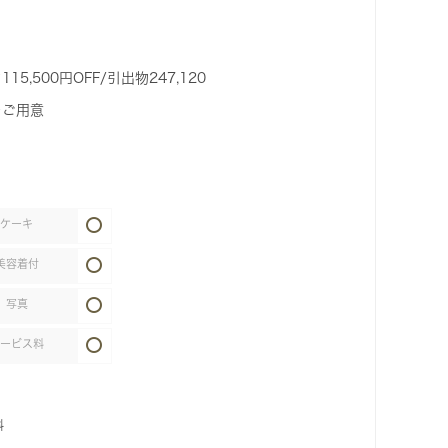
5,500円OFF/引出物247,120
をご用意
ケーキ
美容着付
写真
サービス料
料