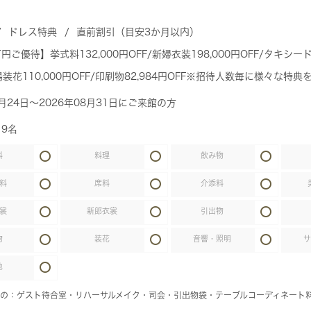
ドレス特典
直前割引（目安3か月以内）
円ご優待】挙式料132,000円OFF/新婦衣装198,000円OFF/タキシード11
場装花110,000円OFF/印刷物82,984円OFF※招待人数毎に様々な特典
7月24日～2026年08月31日にご来館の方
19名
料
料理
飲み物
料
席料
介添料
裳
新郎衣裳
引出物
物
装花
音響・照明
他
の：ゲスト待合室・リハーサルメイク・司会・引出物袋・テーブルコーディネート