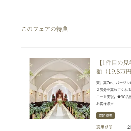
このフェアの特典
【1件目の見
額（19.8
天井高7m、バージン
ス気分を高めてくれ
ニーを実現。◆30名
お客様限定
成約特典
適用期間
2