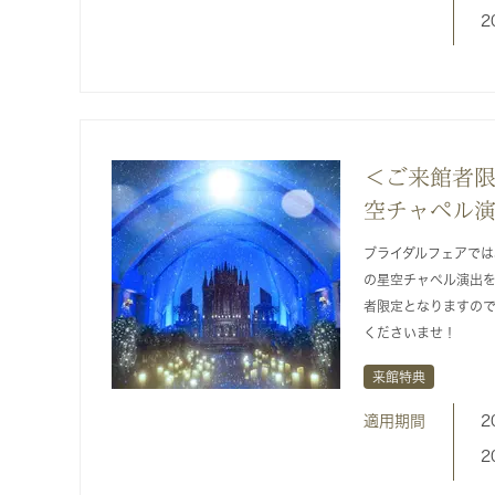
2
＜ご来館者
空チャペル
ブライダルフェアで
の星空チャペル演出
者限定となりますの
くださいませ！
来館特典
適用期間
2
2