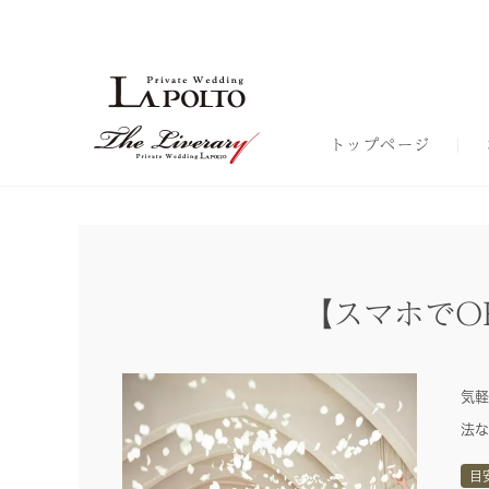
トップページ
【スマホでO
気軽
法な
目